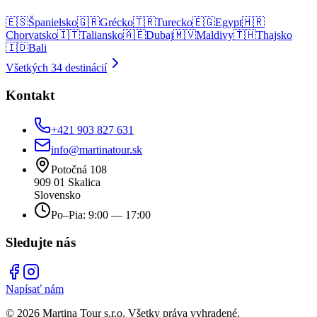
🇪🇸
Španielsko
🇬🇷
Grécko
🇹🇷
Turecko
🇪🇬
Egypt
🇭🇷
Chorvatsko
🇮🇹
Taliansko
🇦🇪
Dubaj
🇲🇻
Maldivy
🇹🇭
Thajsko
🇮🇩
Bali
Všetkých
34
destinácií
Kontakt
+421 903 827 631
info@martinatour.sk
Potočná 108
909 01 Skalica
Slovensko
Po–Pia: 9:00 — 17:00
Sledujte nás
Napísať nám
© 2026 Martina Tour s.r.o. Všetky práva vyhradené.