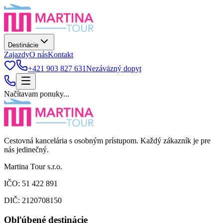
Destinácie
Zajazdy
O nás
Kontakt
+421 903 827 631
Nezáväzný dopyt
Načítavam ponuky...
Cestovná kancelária s osobným prístupom. Každý zákazník je pre
nás jedinečný.
Martina Tour s.r.o.
IČO: 51 422 891
DIČ: 2120708150
Obľúbené destinácie