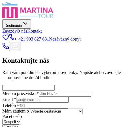
Destinácie
Zajazdy
O nás
Kontakt
+421 903 827 631
Nezáväzný dopyt
Kontaktujte nás
Radi vám poradíme s výberom dovolenky. Napíšte alebo zavolajte
— odpovieme do 24 hodín.
Meno a priezvisko *
Email *
Telefón
Mám záujem o
Počet osôb