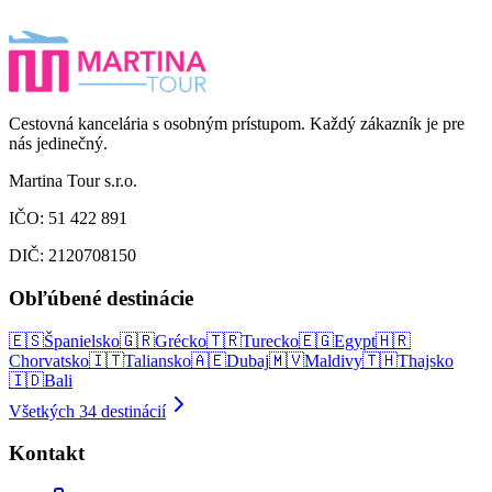
Cestovná kancelária s osobným prístupom. Každý zákazník je pre
nás jedinečný.
Martina Tour s.r.o.
IČO: 51 422 891
DIČ: 2120708150
Obľúbené destinácie
🇪🇸
Španielsko
🇬🇷
Grécko
🇹🇷
Turecko
🇪🇬
Egypt
🇭🇷
Chorvatsko
🇮🇹
Taliansko
🇦🇪
Dubaj
🇲🇻
Maldivy
🇹🇭
Thajsko
🇮🇩
Bali
Všetkých
34
destinácií
Kontakt